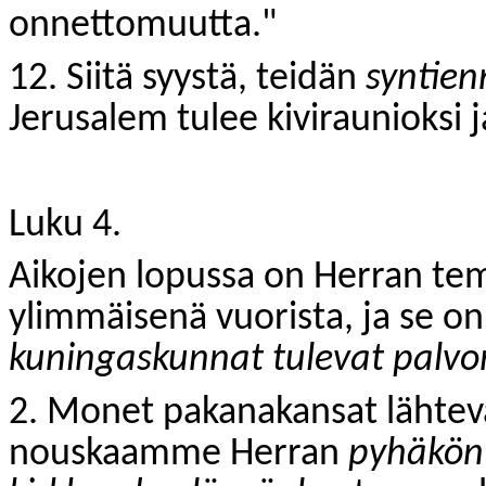
onnettomuutta."
12. Siitä syystä, teidän
syntien
Jerusalem tulee kiviraunioksi 
Luku 4.
Aikojen lopussa on Herran tem
ylimmäisenä vuorista, ja se on
kuningaskunnat tulevat palvo
2. Monet pakanakansat lähtevät
nouskaamme Herran
pyhäkö