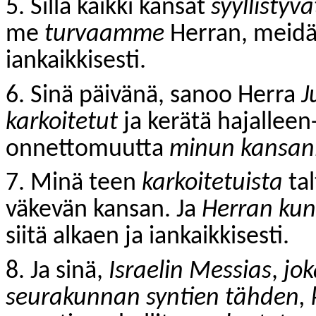
5. Sillä kaikki kansat
syyllisty
me
turvaamme
Herran, meid
iankaikkisesti.
6. Sinä päivänä, sanoo Herra
J
karkoitetut
ja kerätä hajalleen-
onnettomuutta
minun kansani
7. Minä teen
karkoitetuista
tal
väkevän kansan. Ja
Herran kun
siitä alkaen ja iankaikkisesti.
8. Ja sinä,
Israelin Messias
,
jok
seurakunnan syntien tähden, k