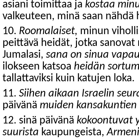
asiani toimittaa ja
kostaa minu
valkeuteen, minä saan nähdä
10.
Roomalaiset,
minun viholli
peittävä heidät, jotka sanovat
Jumalasi,
sana on sinua vapa
ilokseen katsoa
heidän sortum
tallattaviksi kuin katujen loka.
11.
Siihen aikaan Israelin seu
päivänä
muiden kansakuntien 
12. sinä päivänä
kokoontuvat y
suurista
kaupungeista,
Armenia