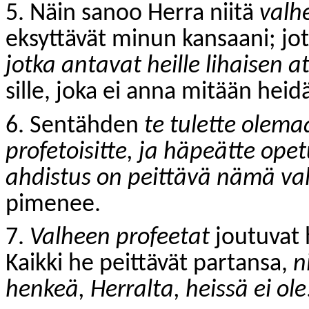
5. Näin sanoo Herra niitä
valh
eksyttävät minun kansaani; jo
jotka antavat heille lihaisen a
sille, joka ei anna mitään hei
6. Sentähden
te tulette olema
profetoisitte, ja häpeätte op
ahdistus on peittävä nämä val
pimenee.
7.
Valheen profeetat
joutuvat 
Kaikki he peittävät partansa,
n
henkeä, Herralta, heissä ei ole