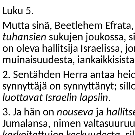
Luku 5.
Mutta sinä, Beetlehem Efrata
tuhansien
sukujen joukossa, s
on oleva hallitsija Israelissa, 
muinaisuudesta, iankaikkisista 
2. Sentähden Herra antaa heidät 
synnyttäjä on synnyttänyt; sill
luottavat Israelin lapsiin
.
3. Ja hän on
nouseva
ja
hallit
Jumalansa, nimen valtasuuruu