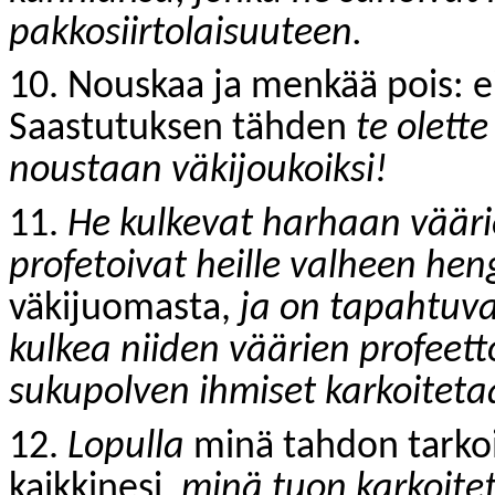
pakkosiirtolaisuuteen.
10. Nouskaa ja menkää pois: ei
Saastutuksen tähden
te olett
noustaan väkijoukoiksi!
11.
He kulkevat harhaan vääri
profetoivat heille valheen hen
väkijuomasta,
ja on tapahtuva,
kulkea niiden väärien profeet
sukupolven ihmiset karkoitet
12.
Lopulla
minä tahdon tarkoi
kaikkinesi,
minä tuon karkoitet