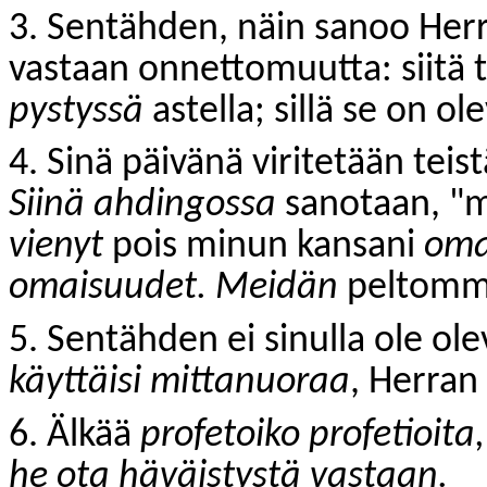
3. Sentähden, näin sanoo Herr
vastaan onnettomuutta: siitä t
pystyssä
astella; sillä se on ol
4. Sinä päivänä viritetään teist
Siinä ahdingossa
sanotaan, "m
vienyt
pois minun kansani
oma
omaisuudet. Meidän
peltom
5. Sentähden ei sinulla ole ole
käyttäisi mittanuoraa
, Herran
6. Älkää
profetoiko profetioita
he ota häväistystä vastaan.