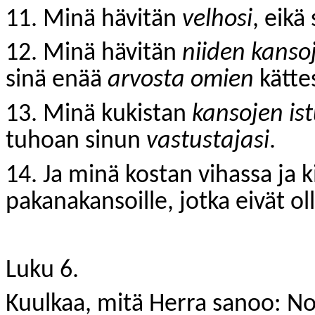
11. Minä hävitän
velhosi
, eikä
12. Minä hävitän
niiden kanso
sinä enää
arvosta omien
kättes
13. Minä kukistan
kansojen is
tuhoan sinun
vastustajasi
.
14. Ja minä kostan vihassa ja 
pakanakansoille, jotka eivät ol
Luku 6.
Kuulkaa, mitä Herra sanoo: No