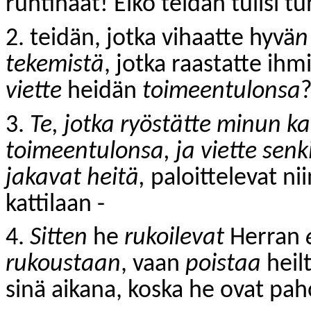
ruhtinaat! Eikö teidän tulisi t
2. teidän, jotka vihaatte hyvä
n
tekemistä
, jotka raastatte ih
viette
heidän
toimeentulonsa
3.
Te, jotka ryöstätte minun ka
toimeentulonsa, ja viette senki
jakavat heitä,
paloittelevat ni
kattilaan -
4.
Sitten
he
rukoilevat
Herran
rukoustaan
, vaan
poistaa
heil
sinä aikana, koska he ovat pah