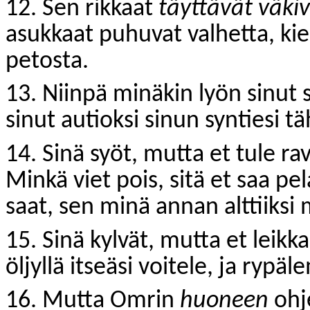
12. Sen rikkaat
täyttävät väki
asukkaat puhuvat valhetta, ki
petosta.
13. Niinpä minäkin lyön sinut s
sinut autioksi sinun syntiesi t
14. Sinä syöt, mutta et tule rav
Minkä viet pois, sitä et saa pe
saat, sen minä annan alttiiksi 
15. Sinä kylvät, mutta et leikk
öljyllä itseäsi voitele, ja rypä
16. Mutta Omrin
huoneen
ohj