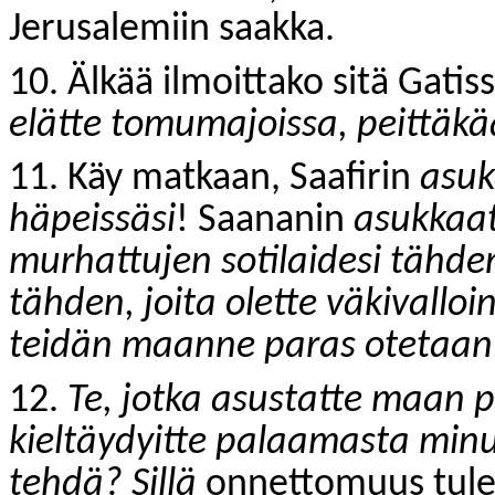
Jerusalemiin saakka.
10. Älkää ilmoittako sitä Gatiss
elätte tomumajoissa, peittäk
11. Käy matkaan, Saafirin
asuk
häpeissäsi
! Saananin
asukkaat 
murhattujen sotilaidesi tähde
tähden, joita olette väkivalloin
teidän maanne paras otetaan t
12.
Te, jotka asustatte maan 
kieltäydyitte palaamasta minu
tehdä? Sillä
onnettomuus tulee 