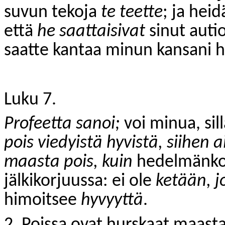
suvun tekoja
te teette
; ja hei
että
he saattaisivat
sinut auti
saatte kantaa minun kansani h
Luku 7.
Profeetta sanoi;
voi minua, sil
pois viedyistä hyvistä, siihen
maasta pois, kuin
hedelmänkorj
jälkikorjuussa: ei ole
ketään, jo
himoitsee
hyvyyttä
.
2. Poissa ovat hurskaat maasta