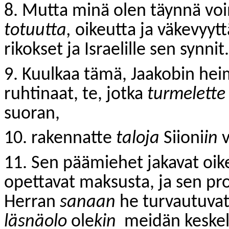
8. Mutta minä olen täynnä vo
totuutta,
oikeutta ja väkevyytt
rikokset ja Israelille sen synnit.
9. Kuulkaa tämä, Jaakobin hei
ruhtinaat, te, jotka
turmelette
suoran,
10. rakennatte
taloja
Siioni
in
v
11. Sen päämiehet jakavat oike
opettavat maksusta, ja sen pr
Herran
sanaan
he turvautuvat
läsnäolo
ole
kin
meidän keskel