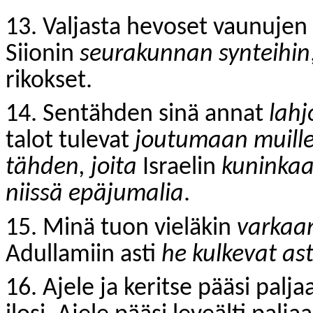
13. Valjasta hevoset vaunujen
Siionin
seurakunnan synteihin
rikokset.
14. Sentähden sinä annat
lahj
talot tulevat
joutumaan muille 
tähden, joita
Israelin
kuninkaat
niissä epäjumalia
.
15. Minä tuon vieläkin
varkaa
Adullamiin asti
he kulkevat as
16. Ajele ja keritse pääsi palja