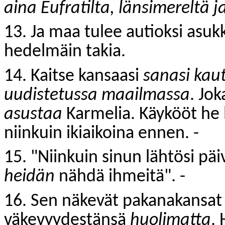
aina Eufratilta, länsimereltä j
13. Ja maa tulee autioksi asuk
hedelmäin takia.
14. Kaitse kansaasi
sanasi kau
uudistetussa maailmassa
. Jo
asustaa
Karmelia. Käykööt he l
niinkuin ikiaikoina ennen. -
15. "Niinkuin sinun lähtösi p
heidän
nähdä ihmeitä". -
16. Sen näkevät pakanakansat 
väkevyydestänsä
huolimatta
.