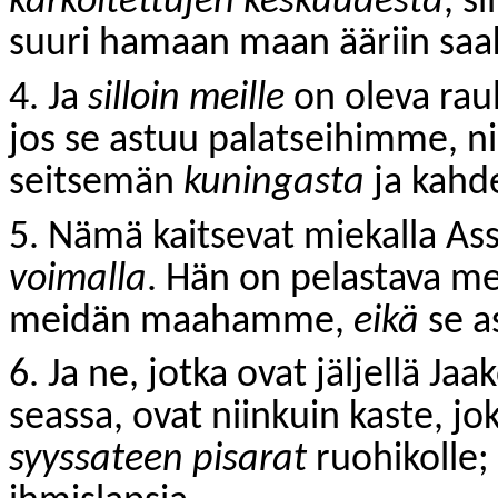
karkoitettujen keskuudesta
, si
suuri hamaan maan ääriin saa
4. Ja
silloin meille
on oleva ra
jos se astuu palatseihimme, 
seitsemän
kuningasta
ja kahd
5. Nämä kaitsevat miekalla A
voimalla
. Hän on pelastava me
meidän maahamme,
eikä
se a
6. Ja ne, jotka ovat jäljellä Jaa
seassa, ovat niinkuin kaste, jo
syyssateen pisarat
ruohikolle; 