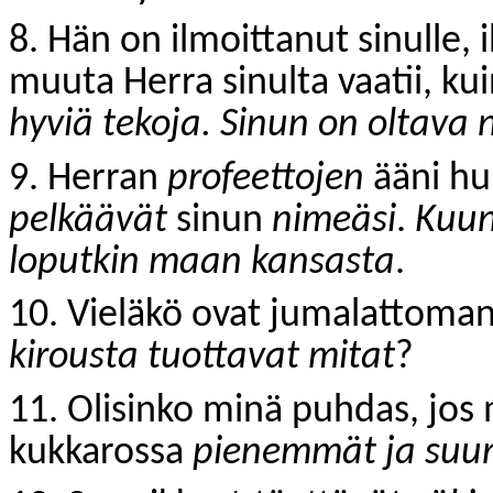
8. Hän on ilmoittanut sinulle,
muuta Herra sinulta vaatii, ku
hyviä tekoja. Sinun on oltava 
9. Herran
profeettojen
ääni hu
pelkäävät
sinun
nimeäsi
.
Kuun
loputkin maan kansasta
.
10. Vieläkö ovat jumalattoman
kirousta tuottavat mitat
?
11. Olisinko minä puhdas, jos m
kukkarossa
pienemmät ja su