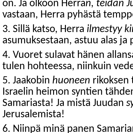
on. Ja olkoon Herra
n, teidän 
vastaan, Herra pyhästä temppe
3. Sillä katso, Herra
ilmestyy k
asumuksestaan, astuu alas ja
4. Vuoret sulavat hänen allans
tulen hohteessa, niinkuin vede
5. Jaakobin
huoneen
rikoksen 
Israelin heimon syntien tähden
Samariasta! Ja mistä Juudan
s
Jerusalemista!
6. Niinpä minä panen Samarian