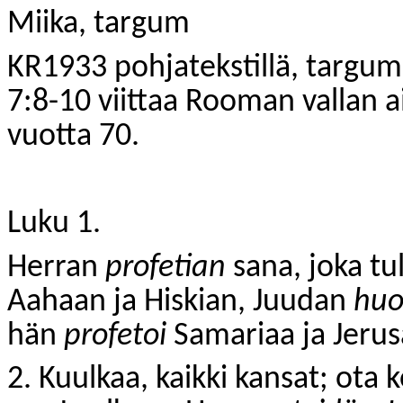
Miika, targum
KR1933 pohjatekstillä, targumin
7:8-10 viittaa Rooman vallan a
vuotta 70.
Luku 1.
Herran
profetian
sana, joka tu
Aahaan ja Hiskian, Juudan
hu
hän
profetoi
Samariaa ja Jerus
2. Kuulkaa, kaikki kansat; ota k