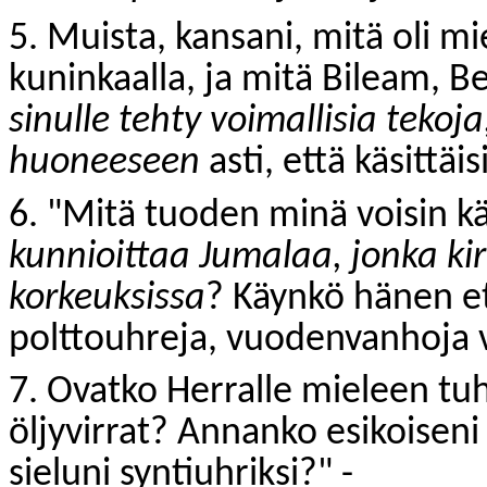
5. Muista, kansani, mitä oli m
kuninkaalla, ja mitä Bileam, Be
sinulle tehty voimallisia tekoj
huoneeseen
asti, että käsittäi
6. "Mitä tuoden minä voisin 
kunnioittaa Jumalaa, jonka ki
korkeuksissa
? Käynkö hänen 
polttouhreja, vuodenvanhoja v
7. Ovatko Herralle mieleen t
öljyvirrat? Annanko esikoiseni
sieluni syntiuhriksi?" -