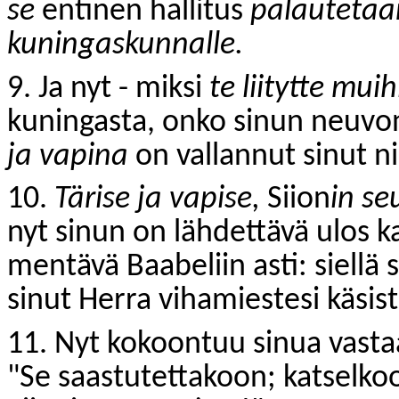
se
entinen hallitus
palautetaa
kuningaskunnalle.
9. Ja nyt - miksi
te liitytte mui
kuningasta, onko sinun neuvo
ja vapina
on vallannut sinut n
10.
Tärise ja vapise,
Siion
in se
nyt sinun on lähdettävä ulos k
mentävä Baabeliin asti: siellä 
sinut Herra vihamiestesi käsist
11. Nyt kokoontuu sinua vasta
"Se saastutettakoon; katselk