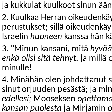
ja kukkulat kuulkoot sinun ään
2. Kuulkaa Herran oikeudenkäyn
perustukset; sillä oikeudenkäy
Israelin
huoneen
kanssa hän k
3. "Minun kansani, mitä
hyvä
enkä olisi sitä tehnyt,
ja millä 
minulle!
4. Minähän olen johdattanut 
sinut orjuuden pesästä; ja mi
edellesi;
Mooseksen
opettama
kansan puolesta
ja Mirjamin
o