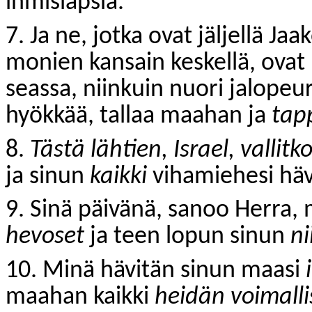
ihmislapsia.
7. Ja ne, jotka ovat jäljellä Jaa
monien kansain keskellä, ovat
seassa, niinkuin nuori jalopeu
hyökkää, tallaa maahan ja
tap
8.
Tästä lähtien, Israel, vallitk
ja sinun
kaikki
vihamiehesi häv
9. Sinä päivänä, sanoo Herra, 
hevoset
ja teen lopun sinun
n
10. Minä hävitän sinun maasi
maahan kaikki
heidän voimall