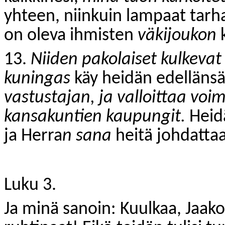
yhteen, niinkuin lampaat tarh
on oleva ihmisten
väkijoukon
13.
Niiden pakolaiset kulkevat 
kuningas
käy heidän edelläns
vastustajan, ja valloittaa voi
kansakuntien kaupungit.
Heidä
ja Herra
n sana
heitä johdattaa
Luku 3.
Ja minä sanoin: Kuulkaa, Jaak