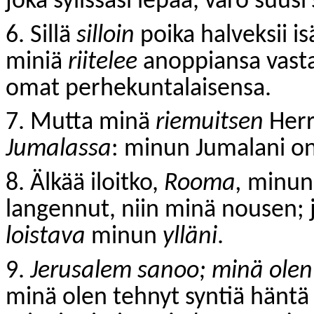
joka sylissäsi lepää, varo suusi
6. Sillä
silloin
poika halveksii i
miniä
riitelee
anoppiansa vast
omat perhekuntalaisensa.
7. Mutta minä
riemuitsen
Her
Jumalassa
: minun Jumalani o
8. Älkää iloitko,
Rooma,
minun 
langennut, niin minä nousen; 
loistava
minun
ylläni
.
9.
Jerusalem sanoo; minä olen
minä olen tehnyt syntiä häntä 