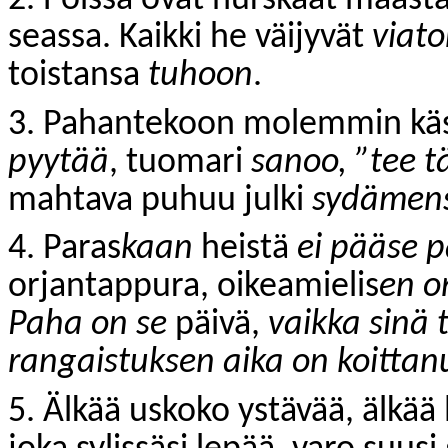
seassa. Kaikki he väijyvät
viat
toistansa
tuhoon
.
3. Pahantekoon molemmin kä
pyytää
, tuomari
sanoo, ”tee t
mahtava puhuu julki
sydämen
4. Paras
kaan
heistä
ei pääse 
orjantappura, oikeamielis
en o
Paha on se
päivä,
vaikka sinä 
rangaistuksen aika on koittan
5. Älkää uskoko ystävää, älkää