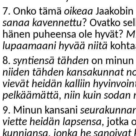
7. Onko tämä
oikeaa
Jaakobin
sanaa kavennettu
? Ovatko sel
hänen puheensa ole hyvät?
Mi
lupaamaani hyvää niitä
kohtaa
8.
syntiensä tähden
on minun 
niiden tähden kansakunnat no
vievät heidän kalliin hyvinvoin
pelkäämättä, niin kuin sodan
9. Minun kansani
seurakunna
viette heidän lapsensa,
jotka 
kunniansa, jonka he sanoivat