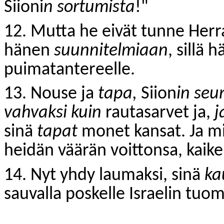
Siioni
n sortumista
!"
12. Mutta he eivät tunne Her
hänen
suunnitelmiaan
, sillä 
puimatantereelle.
13. Nouse ja
tapa,
Siion
in seu
vahvaksi kuin
rautasarvet ja,
j
sinä
tapat
monet kansat. Ja mi
heidän väärän voittonsa, kaik
14. Nyt yhdy laumaksi, sinä
ka
sauvalla poskelle Israelin tuo