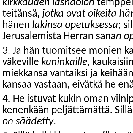
kirkkauden läsnäolon
temppeli
teitänsä,
jotka ovat oikeita h
hänen
lakinsa opetuksessa
; si
Jerusalemista Herran sana
n o
3. Ja hän tuomitsee monien ka
väkeville
kuninkaille
, kaukaisi
miekkansa vantaiksi ja keihään
kansaa vastaan, eivätkä he en
4. He istuvat kukin oman viini
kenenkään peljättämättä. Sill
on säädetty
.