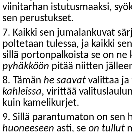
viinitarhan istutusmaaksi, syö
sen perustukset.
7. Kaikki sen jumalankuvat sär
poltetaan tulessa, ja kaikki s
sillä portonpalkoista se on ne
pyhäkköön
pitää niitten jälle
8. Tämän
he
saavat
valittaa j
kahleissa
, virittää valituslau
kuin kamelikurjet.
9. Sillä parantumaton on sen 
huoneeseen
asti, se
on tullut
m