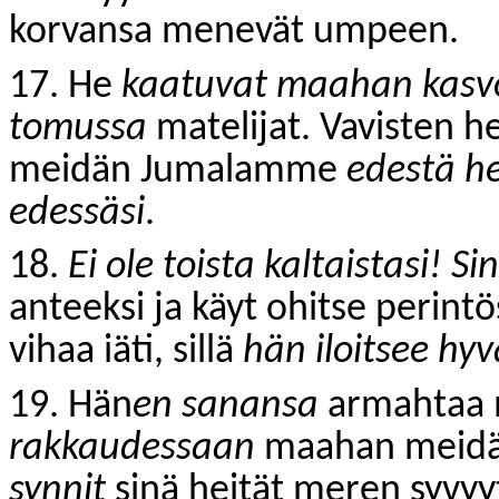
korvansa menevät umpeen.
17. He
kaatuvat maahan kasvo
tomussa
matelijat. Vavisten h
meidän Jumalamme
edestä h
edessäsi
.
18.
Ei ole toista kaltaistasi! Si
anteeksi ja käyt ohitse perint
vihaa iäti, sillä
hän iloitsee hy
19. Hän
en sanansa
armahtaa m
rakkaudessaan
maahan meidä
synnit
sinä heität meren syvyy