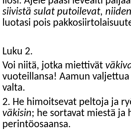
ilosi. Ajele pääsi leveälti palja
siivistä sulat putoilevat, niide
luotasi pois pakkosiirtolaisuut
Luku 2.
Voi niitä, jotka miettivät
väkiv
vuoteillansa! Aamun valjettua h
valta.
2. He himoitsevat peltoja ja ry
väkisin
; he sortavat miestä j
perintöosaansa.